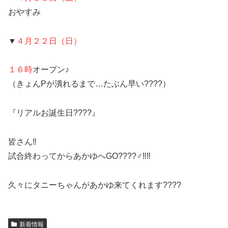
おやすみ
▼
４月２２日（日）
１６時
オープン♪
（きょんPが潰れるまで…たぶん早い????）
『リアルお誕生日????』
皆さん‼️
試合終わってからあかゆへGO????‍♂️‼️‼️
久々にタニーちゃんがあかゆ来てくれます????
新着情報