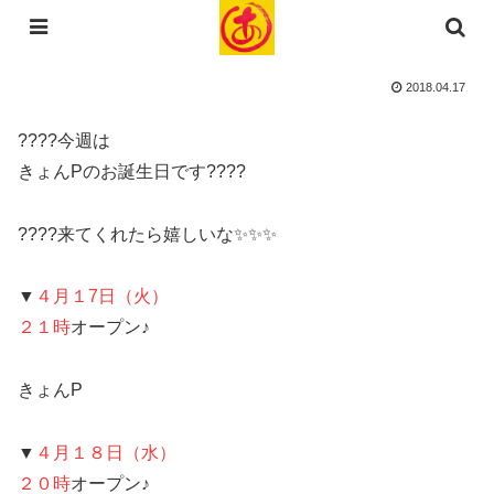
コンテンツへスキップ
2018.04.17
????今週は
きょんPのお誕生日です????
????来てくれたら嬉しいな✨✨✨
▼
４月１7日（火）
２１時
オープン♪
きょんP
▼
４月１８日（水）
２０時
オープン♪