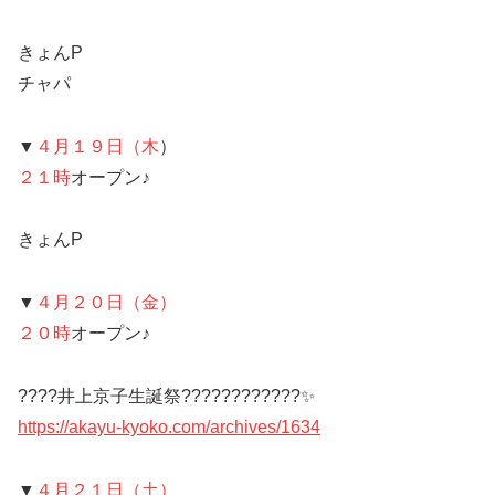
きょんP
チャパ
▼
４月１９日（木
）
２１時
オープン♪
きょんP
▼
４月２０日（金）
２０時
オープン♪
????井上京子生誕祭????????????✨
https://akayu-kyoko.com/archives/1634
▼
４月２１日（土）