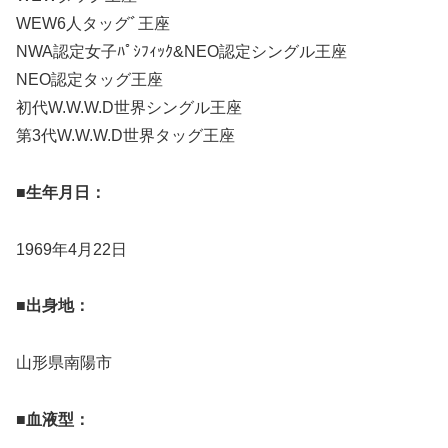
WEW6人タッグﾞ王座
NWA認定女子ﾊﾟｼﾌｨｯｸ&NEO認定シングル王座
NEO認定タッグ王座
初代W.W.W.D世界シングル王座
第3代W.W.W.D世界タッグ王座
■生年月日：
1969年4月22日
■出身地：
山形県南陽市
■血液型：