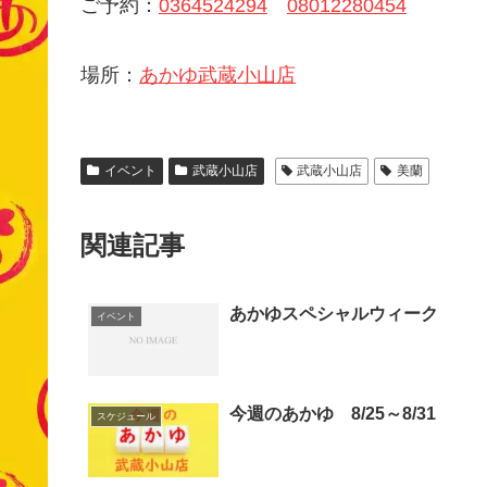
ご予約：
0364524294
08012280454
場所：
あかゆ武蔵小山店
イベント
武蔵小山店
武蔵小山店
美蘭
関連記事
あかゆスペシャルウィーク
イベント
今週のあかゆ 8/25～8/31
スケジュール