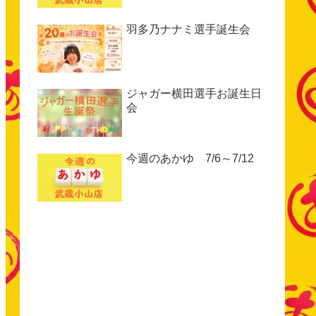
羽多乃ナナミ選手誕生会
ジャガー横田選手お誕生日
会
今週のあかゆ 7/6～7/12