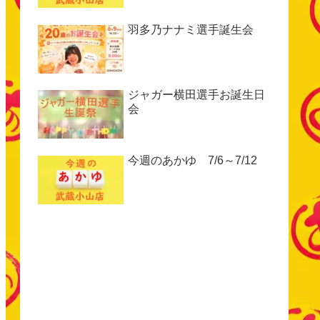
羽多乃ナナミ選手誕生会
ジャガー横田選手お誕生日
会
今週のあかゆ 7/6～7/12