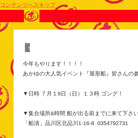
コンテンツへスキップ
イベント
今年もやります！！！！
あかゆの大人気イベント『屋形船』皆さんの
▼日時 ７月１9日（日）１３時 ゴング！
▼集合場所&時間 船が出る前までに来て下さ
「船清」品川区北品川1-16-8 0354792731‬