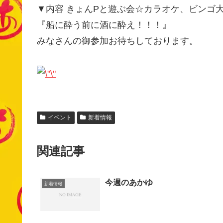
▼内容 きょんPと遊ぶ会☆カラオケ、ビンゴ
『船に酔う前に酒に酔え！！！』
みなさんの御参加お待ちしております。
イベント
新着情報
関連記事
今週のあかゆ
新着情報