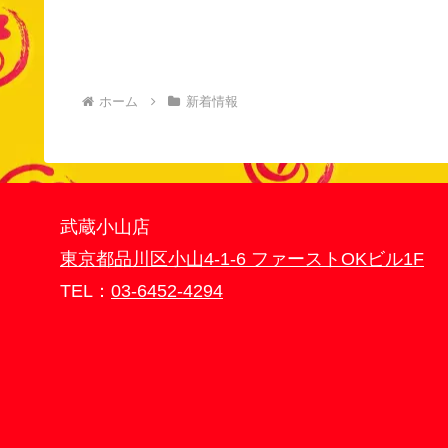
ホーム
新着情報
武蔵小山店
東京都品川区小山4-1-6
ファーストOKビル1F
TEL：
03-6452-4294