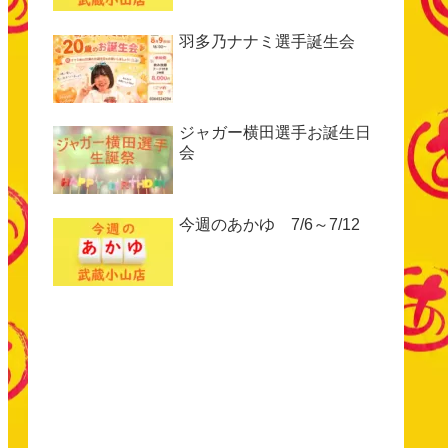
羽多乃ナナミ選手誕生会
ジャガー横田選手お誕生日
会
今週のあかゆ 7/6～7/12