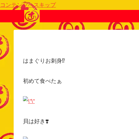
コンテンツへスキップ
はまぐりお刺身⁉️
初めて食べたぁ
貝は好き❣️